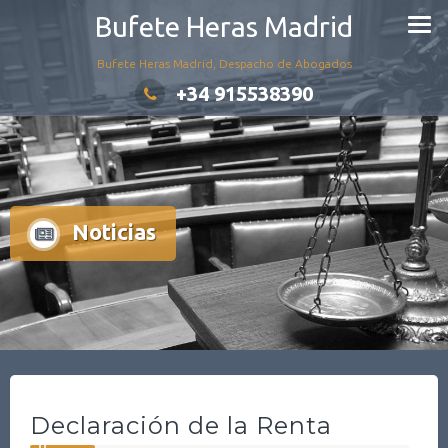
Saltar
Bufete Heras Madrid
al
contenido
Bufete Heras Madrid, Despacho de Abogados
+34 915538390
Noticias
Declaración de la Renta