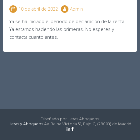
10 de abril de 2022
Admin
Ya se ha iniciado el período de declaración de la renta.
Ya estamos haciendo las primeras. No esperes y
contacta cuanto antes.
Diseñado por Heras Abogados.
Heras y Abogados
Av. Reina Victoria 51, Bajo C, (28003) de Madrid.