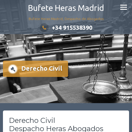
Saltar
Bufete Heras Madrid
al
contenido
Bufete Heras Madrid, Despacho de Abogados
+34 915538390
Derecho Civil
Derecho Civil
Despacho Heras Abogados