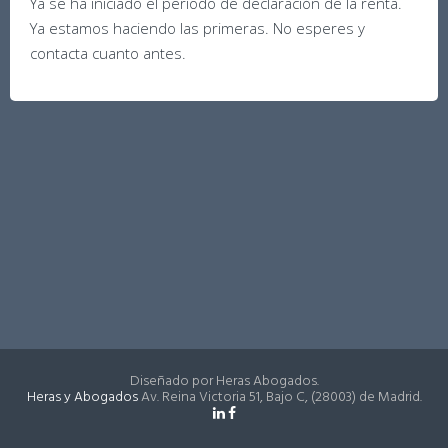
Ya se ha iniciado el período de declaración de la renta.
Ya estamos haciendo las primeras. No esperes y
contacta cuanto antes.
Diseñado por Heras Abogados.
Heras y Abogados
Av. Reina Victoria 51, Bajo C, (28003) de Madrid.